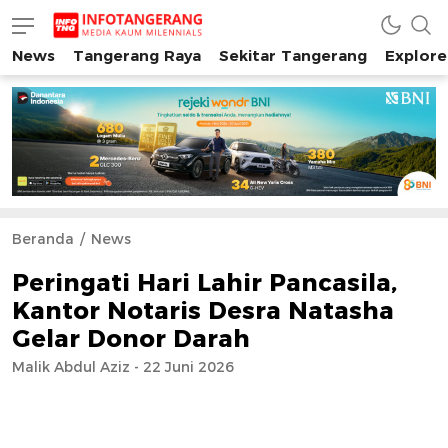
News
Tangerang Raya
Sekitar Tangerang
Explore
INFO TANGERANG
Media Kaum Millenials Tangerang Raya
Beranda
News
Peringati Hari Lahir Pancasila,
Kantor Notaris Desra Natasha
Gelar Donor Darah
Malik Abdul Aziz - 22 Juni 2026