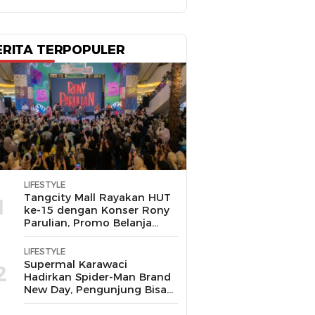
ERITA TERPOPULER
LIFESTYLE
Tangcity Mall Rayakan HUT
1
ke-15 dengan Konser Rony
Parulian, Promo Belanja
hingga Festival Komunitas
LIFESTYLE
Supermal Karawaci
2
Hadirkan Spider-Man Brand
New Day, Pengunjung Bisa
Main, Bertemu Spider-Man
Langsung