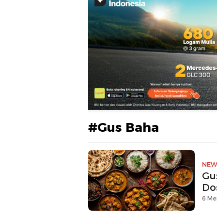
#Gus Baha
NEW
Gu
Do
6 Mei