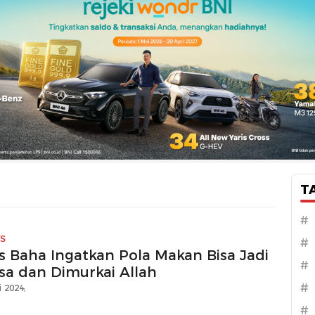
T
#
S
#
s Baha Ingatkan Pola Makan Bisa Jadi
#
sa dan Dimurkai Allah
#
 2024,
#