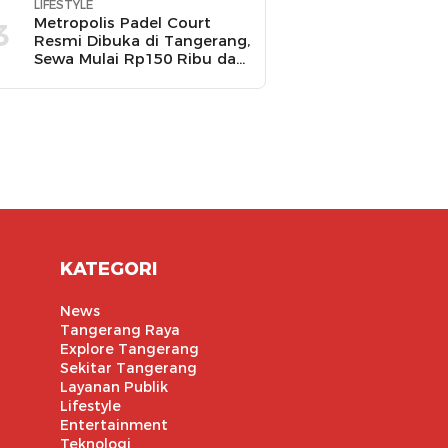
LIFESTYLE
Metropolis Padel Court
3
Resmi Dibuka di Tangerang,
Sewa Mulai Rp150 Ribu dan
Ada Promo Gratis Bola
Padel
KATEGORI
News
Tangerang Raya
Explore Tangerang
Sekitar Tangerang
Layanan Publik
Lifestyle
Entertainment
Teknologi