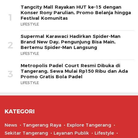
Tangcity Mall Rayakan HUT ke-15 dengan
Konser Rony Parulian, Promo Belanja hingga
1
Festival Komunitas
LIFESTYLE
Supermal Karawaci Hadirkan Spider-Man
Brand New Day, Pengunjung Bisa Main,
2
Bertemu Spider-Man Langsung
LIFESTYLE
Metropolis Padel Court Resmi Dibuka di
Tangerang, Sewa Mulai Rp150 Ribu dan Ada
3
Promo Gratis Bola Padel
LIFESTYLE
KATEGORI
News
Tangerang Raya
Explore Tangerang
Sekitar Tangerang
Layanan Publik
Lifestyle