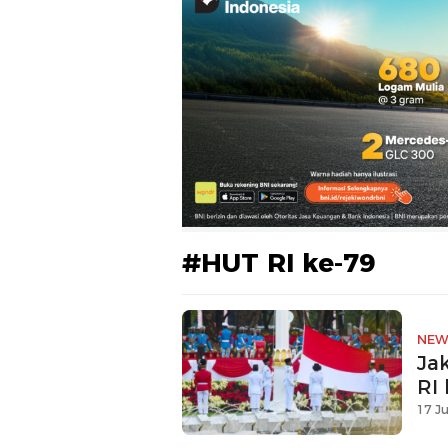
#HUT RI ke-79
NEW
Ja
RI 
17 Ju