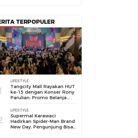
ERITA TERPOPULER
LIFESTYLE
Tangcity Mall Rayakan HUT
1
ke-15 dengan Konser Rony
Parulian, Promo Belanja
hingga Festival Komunitas
LIFESTYLE
Supermal Karawaci
2
Hadirkan Spider-Man Brand
New Day, Pengunjung Bisa
Main, Bertemu Spider-Man
Langsung