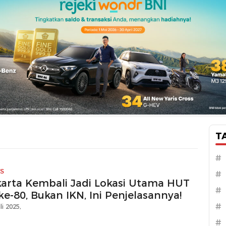
T
#
S
#
karta Kembali Jadi Lokasi Utama HUT
#
ke-80, Bukan IKN, Ini Penjelasannya!
#
li 2025,
#