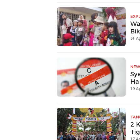
EXP
Wa
Bi
31 A
NEW
Sy
Ha
19 A
TAN
2 
Ti
17 A