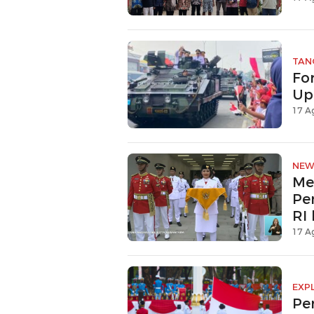
TAN
Fo
Up
17 A
NEW
Me
Pe
RI 
17 A
EXP
Pe