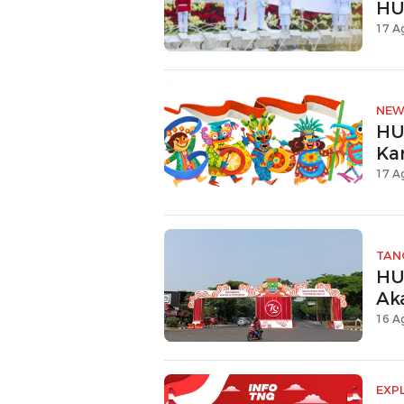
HU
17 A
NEW
HU
Ka
17 A
TAN
HU
Ak
16 A
EXP