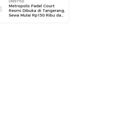
LIFESTYLE
Metropolis Padel Court
3
Resmi Dibuka di Tangerang,
Sewa Mulai Rp150 Ribu dan
Ada Promo Gratis Bola
Padel