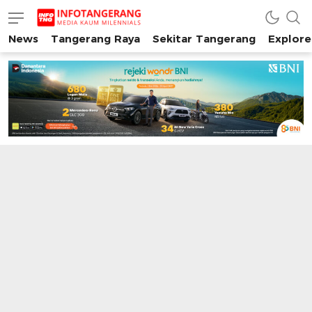
News
Tangerang Raya
Sekitar Tangerang
Explore
INFO TANGERANG
Media Kaum Millenials Tangerang Raya