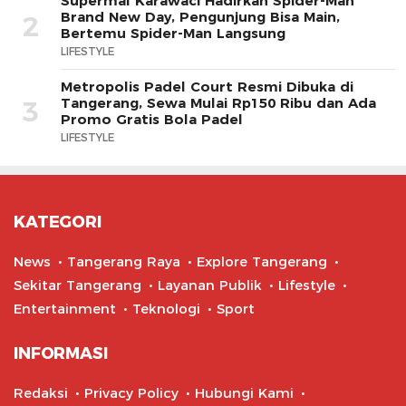
Supermal Karawaci Hadirkan Spider-Man
Brand New Day, Pengunjung Bisa Main,
2
Bertemu Spider-Man Langsung
LIFESTYLE
Metropolis Padel Court Resmi Dibuka di
Tangerang, Sewa Mulai Rp150 Ribu dan Ada
3
Promo Gratis Bola Padel
LIFESTYLE
KATEGORI
News
Tangerang Raya
Explore Tangerang
Sekitar Tangerang
Layanan Publik
Lifestyle
Entertainment
Teknologi
Sport
INFORMASI
Redaksi
Privacy Policy
Hubungi Kami