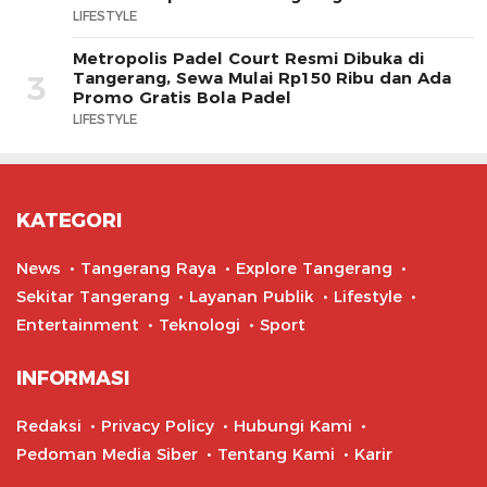
LIFESTYLE
Metropolis Padel Court Resmi Dibuka di
Tangerang, Sewa Mulai Rp150 Ribu dan Ada
3
Promo Gratis Bola Padel
LIFESTYLE
KATEGORI
News
Tangerang Raya
Explore Tangerang
Sekitar Tangerang
Layanan Publik
Lifestyle
Entertainment
Teknologi
Sport
INFORMASI
Redaksi
Privacy Policy
Hubungi Kami
Pedoman Media Siber
Tentang Kami
Karir