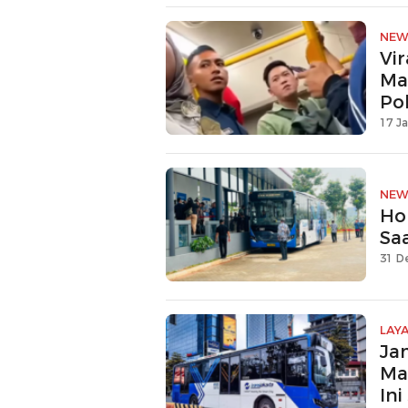
NEW
Vi
Ma
Pol
17 Ja
NEW
Ho
Sa
31 D
LAY
Ja
Ma
In