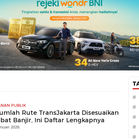
T
#
ANAN PUBLIK
#
jumlah Rute TransJakarta Disesuaikan
#
bat Banjir, Ini Daftar Lengkapnya
#
nuari 2026,
#