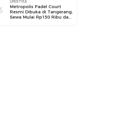
LIFESTYLE
Metropolis Padel Court
3
Resmi Dibuka di Tangerang,
Sewa Mulai Rp150 Ribu dan
Ada Promo Gratis Bola
Padel