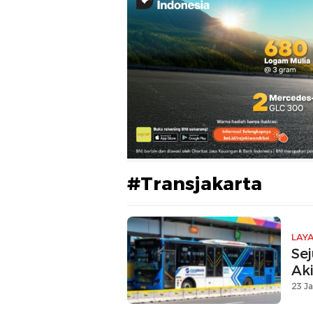
#Transjakarta
LAY
Se
Aki
23 Ja