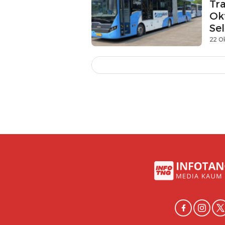
Tr
Ok
Se
22 O