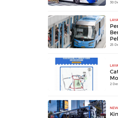
30 D
LAY
Pe
Be
Pe
25 D
LAY
Cat
Mon
2 De
NEW
Kin