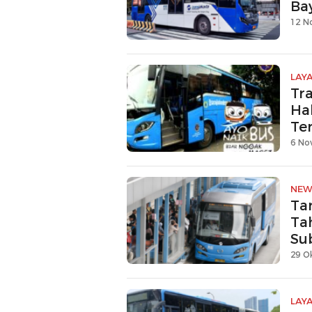
Ba
12 N
LAY
Tr
Hal
Te
6 No
NEW
Tar
Ta
Su
29 O
LAY