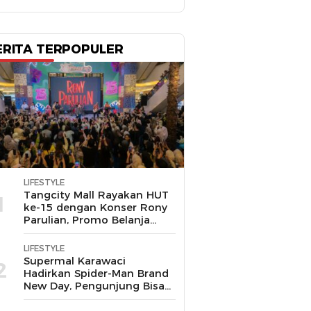
ERITA TERPOPULER
LIFESTYLE
Tangcity Mall Rayakan HUT
1
ke-15 dengan Konser Rony
Parulian, Promo Belanja
hingga Festival Komunitas
LIFESTYLE
Supermal Karawaci
2
Hadirkan Spider-Man Brand
New Day, Pengunjung Bisa
Main, Bertemu Spider-Man
Langsung