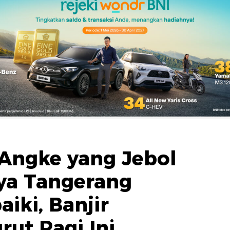
 Angke yang Jebol
iya Tangerang
iki, Banjir
rut Pagi Ini