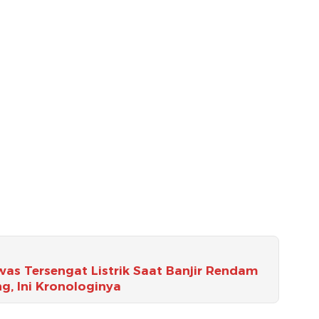
was Tersengat Listrik Saat Banjir Rendam
g, Ini Kronologinya