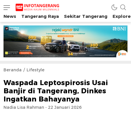
News
Tangerang Raya
Sekitar Tangerang
Explore
INFO TANGERANG
Media Kaum Millenials Tangerang Raya
Beranda
Lifestyle
Waspada Leptospirosis Usai
Banjir di Tangerang, Dinkes
Ingatkan Bahayanya
Nadia Lisa Rahman - 22 Januari 2026