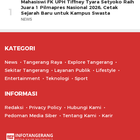
Mahasiswi FK UPH Tiffney Tyara Setyoko Raih
Juara 1 Pilmapres Nasional 2026, Cetak
1
Sejarah Baru untuk Kampus Swasta
NEWS
KATEGORI
News
Tangerang Raya
Explore Tangerang
Sekitar Tangerang
Layanan Publik
Lifestyle
Entertainment
Teknologi
Sport
INFORMASI
Redaksi
Privacy Policy
Hubungi Kami
Pedoman Media Siber
Tentang Kami
Karir