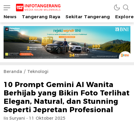
News
Tangerang Raya
Sekitar Tangerang
Explore
INFO TANGERANG
Media Kaum Millenials Tangerang Raya
Beranda
Teknologi
10 Prompt Gemini AI Wanita
Berhijab yang Bikin Foto Terlihat
Elegan, Natural, dan Stunning
Seperti Jepretan Profesional
Iis Suryani - 11 Oktober 2025