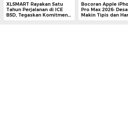
XLSMART Rayakan Satu
Bocoran Apple iPh
Tahun Perjalanan di ICE
Pro Max 2026: Desa
BSD, Tegaskan Komitmen
Makin Tipis dan Ha
Perkuat Jaringan dan
Tembus Rp25 Juta
Inovasi Digital