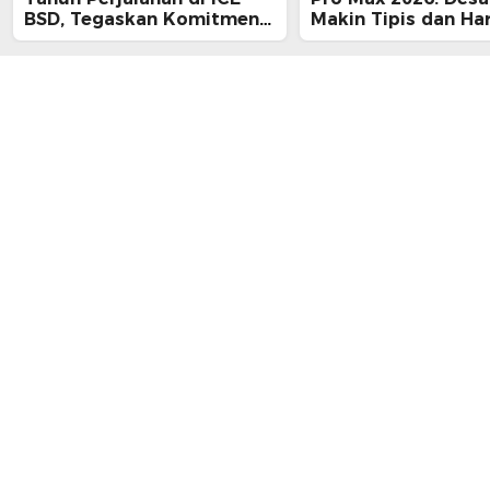
BSD, Tegaskan Komitmen
Makin Tipis dan Ha
Perkuat Jaringan dan
Tembus Rp25 Juta
Inovasi Digital