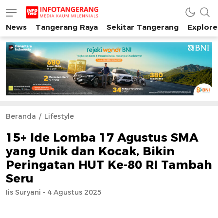
News
Tangerang Raya
Sekitar Tangerang
Explore
INFO TANGERANG
Media Kaum Millenials Tangerang Raya
Beranda
Lifestyle
15+ Ide Lomba 17 Agustus SMA
yang Unik dan Kocak, Bikin
Peringatan HUT Ke-80 RI Tambah
Seru
Iis Suryani - 4 Agustus 2025