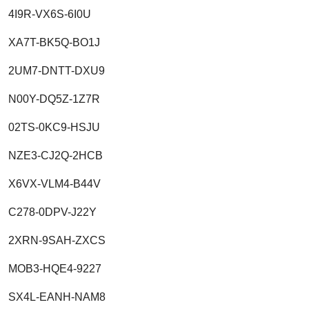
4I9R-VX6S-6I0U
XA7T-BK5Q-BO1J
2UM7-DNTT-DXU9
N00Y-DQ5Z-1Z7R
02TS-0KC9-HSJU
NZE3-CJ2Q-2HCB
X6VX-VLM4-B44V
C278-0DPV-J22Y
2XRN-9SAH-ZXCS
MOB3-HQE4-9227
SX4L-EANH-NAM8