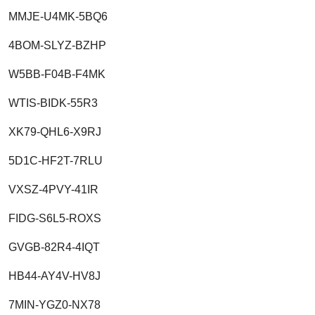
MMJE-U4MK-5BQ6
4BOM-SLYZ-BZHP
W5BB-F04B-F4MK
WTIS-BIDK-55R3
XK79-QHL6-X9RJ
5D1C-HF2T-7RLU
VXSZ-4PVY-41IR
FIDG-S6L5-ROXS
GVGB-82R4-4IQT
HB44-AY4V-HV8J
7MIN-YGZ0-NX78