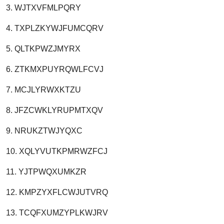
3. WJTXVFMLPQRY
4. TXPLZKYWJFUMCQRV
5. QLTKPWZJMYRX
6. ZTKMXPUYRQWLFCVJ
7. MCJLYRWXKTZU
8. JFZCWKLYRUPMTXQV
9. NRUKZTWJYQXC
10. XQLYVUTKPMRWZFCJ
11. YJTPWQXUMKZR
12. KMPZYXFLCWJUTVRQ
13. TCQFXUMZYPLKWJRV