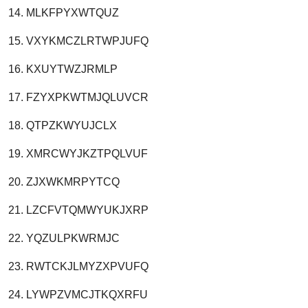
14. MLKFPYXWTQUZ
15. VXYKMCZLRTWPJUFQ
16. KXUYTWZJRMLP
17. FZYXPKWTMJQLUVCR
18. QTPZKWYUJCLX
19. XMRCWYJKZTPQLVUF
20. ZJXWKMRPYTCQ
21. LZCFVTQMWYUKJXRP
22. YQZULPKWRMJC
23. RWTCKJLMYZXPVUFQ
24. LYWPZVMCJTKQXRFU