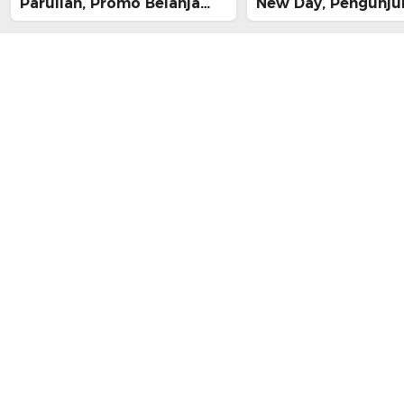
Parulian, Promo Belanja
New Day, Pengunju
hingga Festival Komunitas
Main, Bertemu Spi
Langsung