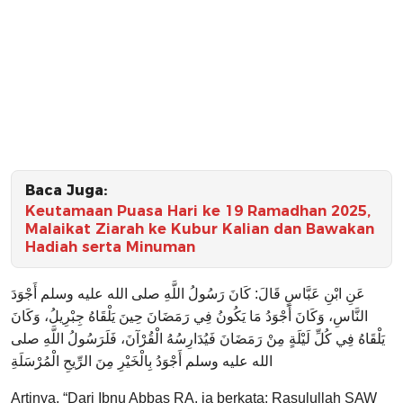
Baca Juga:
Keutamaan Puasa Hari ke 19 Ramadhan 2025,
Malaikat Ziarah ke Kubur Kalian dan Bawakan
Hadiah serta Minuman
عَنِ ابْنِ عَبَّاسٍ قَالَ: كَانَ رَسُولُ اللَّهِ صلى الله عليه وسلم ‌أَجْوَدَ
‌النَّاسِ، وَكَانَ أَجْوَدُ مَا يَكُونُ فِي رَمَضَانَ حِينَ يَلْقَاهُ جِبْرِيلُ، وَكَانَ
يَلْقَاهُ فِي كُلِّ لَيْلَةٍ مِنْ رَمَضَانَ فَيُدَارِسُهُ الْقُرْآنَ، فَلَرَسُولُ اللَّهِ صلى
الله عليه وسلم أَجْوَدُ بِالْخَيْرِ مِنَ الرِّيحِ الْمُرْسَلَةِ
Artinya, “Dari Ibnu Abbas RA, ia berkata: Rasulullah SAW