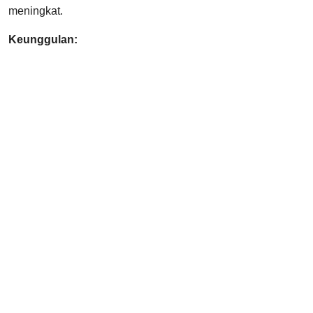
meningkat.
Keunggulan: