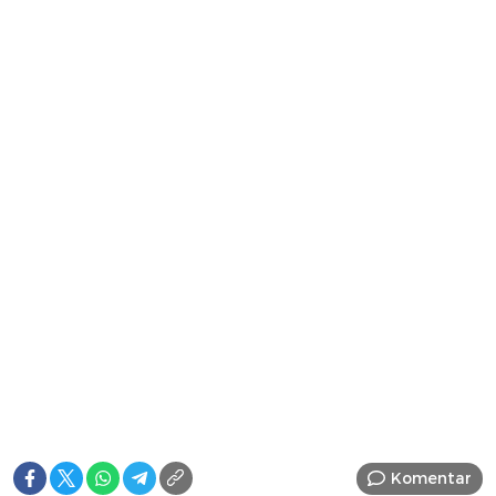
Komentar