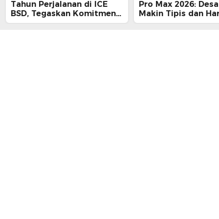
Tahun Perjalanan di ICE
Pro Max 2026: Desa
BSD, Tegaskan Komitmen
Makin Tipis dan Ha
Perkuat Jaringan dan
Tembus Rp25 Juta
Inovasi Digital