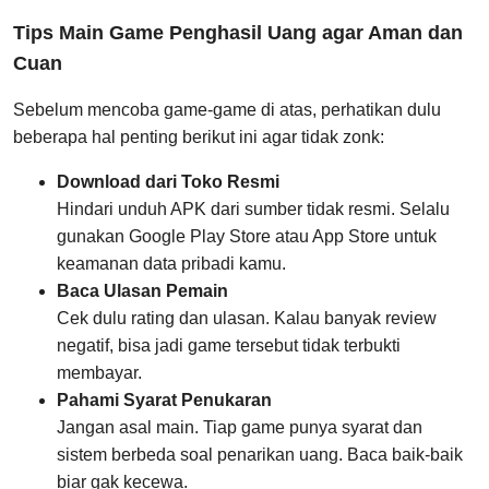
Tips Main Game Penghasil Uang agar Aman dan
Cuan
Sebelum mencoba game-game di atas, perhatikan dulu
beberapa hal penting berikut ini agar tidak zonk:
Download dari Toko Resmi
Hindari unduh APK dari sumber tidak resmi. Selalu
gunakan Google Play Store atau App Store untuk
keamanan data pribadi kamu.
Baca Ulasan Pemain
Cek dulu rating dan ulasan. Kalau banyak review
negatif, bisa jadi game tersebut tidak terbukti
membayar.
Pahami Syarat Penukaran
Jangan asal main. Tiap game punya syarat dan
sistem berbeda soal penarikan uang. Baca baik-baik
biar gak kecewa.