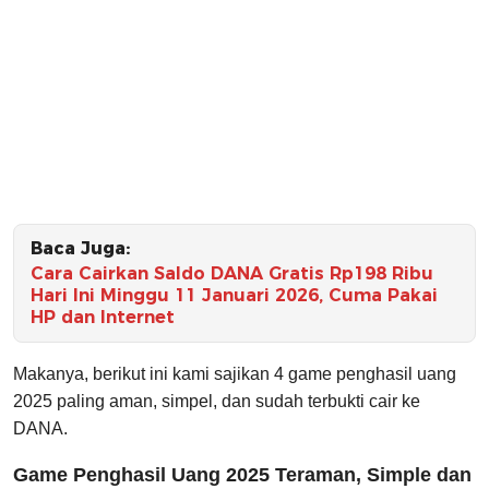
Baca Juga:
Cara Cairkan Saldo DANA Gratis Rp198 Ribu
Hari Ini Minggu 11 Januari 2026, Cuma Pakai
HP dan Internet
Makanya, berikut ini kami sajikan 4 game penghasil uang
2025 paling aman, simpel, dan sudah terbukti cair ke
DANA.
Game Penghasil Uang 2025 Teraman, Simple dan