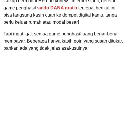
Cukup bermodal HP dan koneksi internet stabil, deretan
game penghasil
saldo DANA gratis
tercepat berikut ini
bisa langsung kasih cuan ke dompet digital kamu, tanpa
perlu keluar rumah atau modal besar!
Tapi ingat, gak semua game penghasil uang benar-benar
membayar. Beberapa hanya kasih poin yang susah ditukar,
bahkan ada yang tidak jelas asal-usulnya.