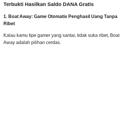
Terbukti Hasilkan Saldo DANA Gratis
1. Boat Away: Game Otomatis Penghasil Uang Tanpa
Ribet
Kalau kamu tipe gamer yang santai, tidak suka ribet, Boat
Away adalah pilihan cerdas.