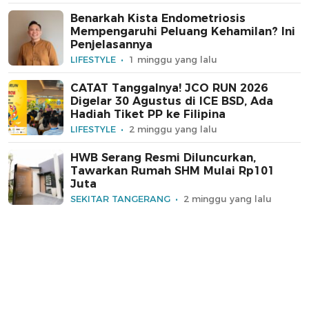
Benarkah Kista Endometriosis
Mempengaruhi Peluang Kehamilan? Ini
Penjelasannya
LIFESTYLE
1 minggu yang lalu
CATAT Tanggalnya! JCO RUN 2026
Digelar 30 Agustus di ICE BSD, Ada
Hadiah Tiket PP ke Filipina
LIFESTYLE
2 minggu yang lalu
HWB Serang Resmi Diluncurkan,
Tawarkan Rumah SHM Mulai Rp101
Juta
SEKITAR TANGERANG
2 minggu yang lalu