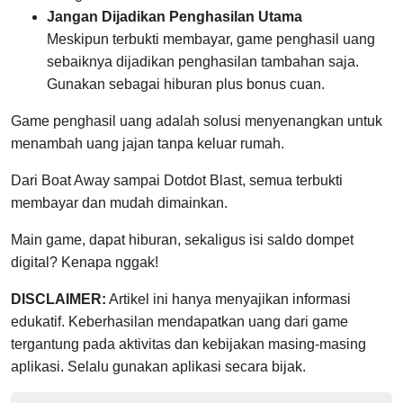
Jangan Dijadikan Penghasilan Utama
Meskipun terbukti membayar, game penghasil uang
sebaiknya dijadikan penghasilan tambahan saja.
Gunakan sebagai hiburan plus bonus cuan.
Game penghasil uang adalah solusi menyenangkan untuk
menambah uang jajan tanpa keluar rumah.
Dari Boat Away sampai Dotdot Blast, semua terbukti
membayar dan mudah dimainkan.
Main game, dapat hiburan, sekaligus isi saldo dompet
digital? Kenapa nggak!
DISCLAIMER:
Artikel ini hanya menyajikan informasi
edukatif. Keberhasilan mendapatkan uang dari game
tergantung pada aktivitas dan kebijakan masing-masing
aplikasi. Selalu gunakan aplikasi secara bijak.