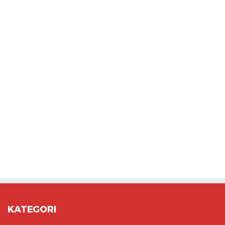
KATEGORI