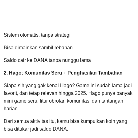
Sistem otomatis, tanpa strategi
Bisa dimainkan sambil rebahan
Saldo cair ke DANA tanpa nunggu lama
2. Hago: Komunitas Seru + Penghasilan Tambahan
Siapa sih yang gak kenal Hago? Game ini sudah lama jadi
favorit, dan tetap relevan hingga 2025. Hago punya banyak
mini game seru, fitur obrolan komunitas, dan tantangan
harian.
Dari semua aktivitas itu, kamu bisa kumpulkan koin yang
bisa ditukar jadi saldo DANA.