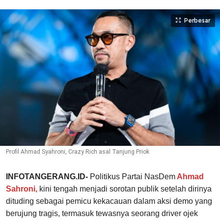
Perbesar
Profil Ahmad Syahroni, Crazy Rich asal Tanjung Priok
INFOTANGERANG.ID-
Politikus Partai NasDem
Ahmad
Sahroni,
kini tengah menjadi sorotan publik setelah dirinya
dituding sebagai pemicu kekacauan dalam aksi demo yang
berujung tragis, termasuk tewasnya seorang driver ojek