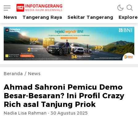
News
Tangerang Raya
Sekitar Tangerang
Explore
INFO TANGERANG
Media Kaum Millenials Tangerang Raya
Beranda
News
Ahmad Sahroni Pemicu Demo
Besar-Besaran? Ini Profil Crazy
Rich asal Tanjung Priok
Nadia Lisa Rahman - 30 Agustus 2025