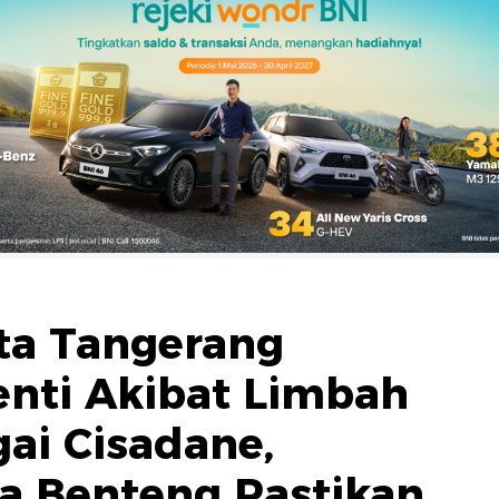
ota Tangerang
nti Akibat Limbah
gai Cisadane,
a Benteng Pastikan