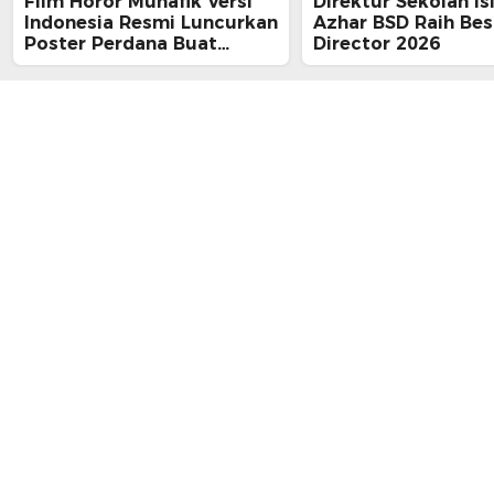
Film Horor Munafik Versi
Direktur Sekolah Is
Indonesia Resmi Luncurkan
Azhar BSD Raih Bes
Poster Perdana Buat
Director 2026
Kesan Spiritual Religi
Mencekam