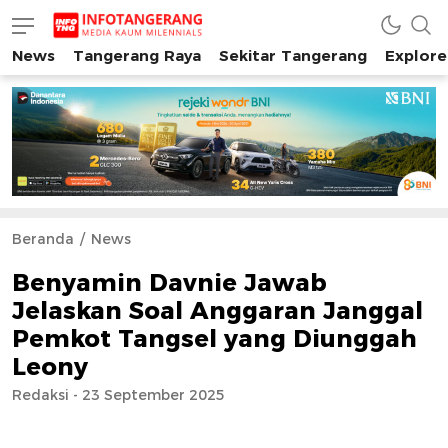
News
Tangerang Raya
Sekitar Tangerang
Explore
INFO TANGERANG
Media Kaum Millenials Tangerang Raya
Beranda
News
Benyamin Davnie Jawab
Jelaskan Soal Anggaran Janggal
Pemkot Tangsel yang Diunggah
Leony
Redaksi - 23 September 2025