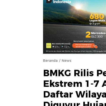
Beranda
News
BMKG Rilis P
Ekstrem 1-7 A
Daftar Wilay
Diguyur Huja