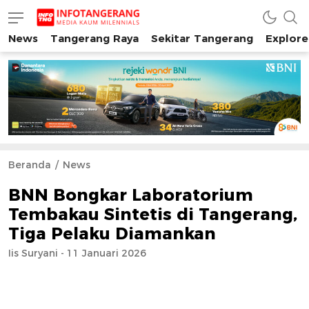
News
Tangerang Raya
Sekitar Tangerang
Explore
INFO TANGERANG
Media Kaum Millenials Tangerang Raya
Beranda
News
BNN Bongkar Laboratorium
Tembakau Sintetis di Tangerang,
Tiga Pelaku Diamankan
Iis Suryani - 11 Januari 2026