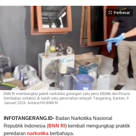
Perbesar
BNN RI membongkar pabrik narkotika golongan satu jenis MDMB-4en-Pinaca
(tembakau sintetis) di salah satu perumahan wilayah Tangerang, Banten, 9
Januari 2026. Antara/HO-BNN RI
INFOTANGERANG.ID-
Badan Narkotika Nasional
Republik Indonesia (
BNN RI
) kembali mengungkap praktik
peredaran
narkotika
berbahaya.