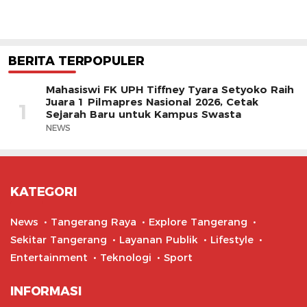
BERITA TERPOPULER
Mahasiswi FK UPH Tiffney Tyara Setyoko Raih
Juara 1 Pilmapres Nasional 2026, Cetak
1
Sejarah Baru untuk Kampus Swasta
NEWS
KATEGORI
News
Tangerang Raya
Explore Tangerang
Sekitar Tangerang
Layanan Publik
Lifestyle
Entertainment
Teknologi
Sport
INFORMASI