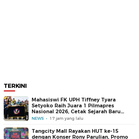
TERKINI
Mahasiswi FK UPH Tiffney Tyara
Setyoko Raih Juara 1 Pilmapres
Nasional 2026, Cetak Sejarah Baru
untuk Kampus Swasta
NEWS
17 jam yang lalu
Tangcity Mall Rayakan HUT ke-15
dengan Konser Rony Parulian, Promo