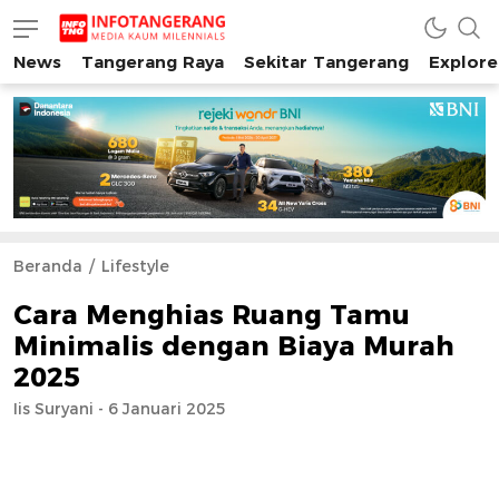
News
Tangerang Raya
Sekitar Tangerang
Explore
INFO TANGERANG
Media Kaum Millenials Tangerang Raya
Beranda
Lifestyle
Cara Menghias Ruang Tamu
Minimalis dengan Biaya Murah
2025
Iis Suryani - 6 Januari 2025