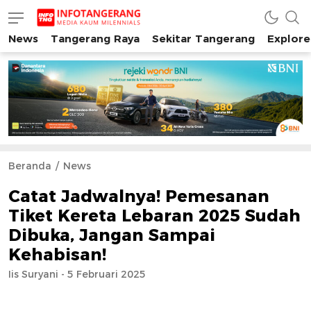
News
Tangerang Raya
Sekitar Tangerang
Explore
INFO TANGERANG
Media Kaum Millenials Tangerang Raya
Beranda
News
Catat Jadwalnya! Pemesanan
Tiket Kereta Lebaran 2025 Sudah
Dibuka, Jangan Sampai
Kehabisan!
Iis Suryani - 5 Februari 2025