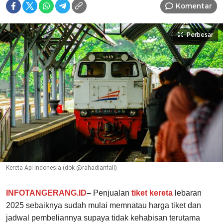
Komentar
Perbesar
Kereta Api indonesia (dok @rahadianfall)
INFOTANGERANG.ID
–
Penjualan
tiket kereta
lebaran
2025 sebaiknya sudah mulai memnatau harga tiket dan
jadwal pembeliannya supaya tidak kehabisan terutama