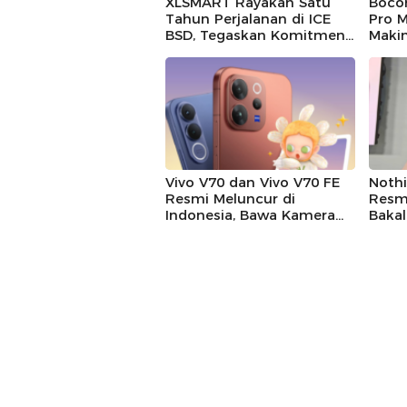
XLSMART Rayakan Satu
Boco
Tahun Perjalanan di ICE
Pro M
BSD, Tegaskan Komitmen
Makin
Perkuat Jaringan dan
Temb
Inovasi Digital
Vivo V70 dan Vivo V70 FE
Noth
Resmi Meluncur di
Resmi
Indonesia, Bawa Kamera
Bakal
200 MP dan Baterai 7.000
Nothi
mAh