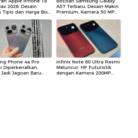
ran Apple iPhone 18
Bocoan Samsung Galaxy
ax 2026: Desain
A57 Terbaru, Desain Makin
 Tipis dan Harga Bisa
Premium, Kamera 50 MP
us Rp25 Juta
dan Performa Lebih
Kencang
ing Phone 4a Pro
Infinix Note 60 Ultra Resmi
 Diperkenalkan,
Meluncur, HP Futuristik
 Jadi Jagoan Baru
dengan Kamera 200MP
ng di Awal 2026
dan Fitur Telepon Satelit