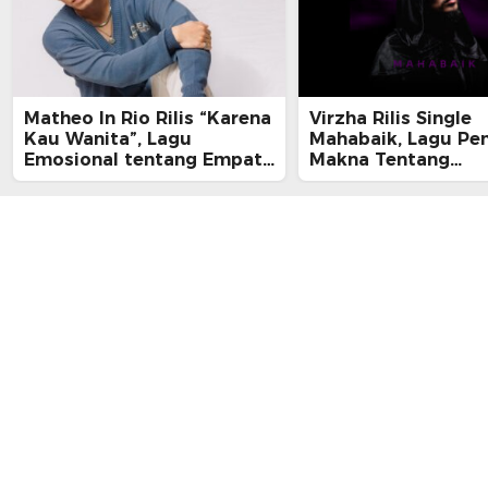
Matheo In Rio Rilis “Karena
Virzha Rilis Single
Kau Wanita”, Lagu
Mahabaik, Lagu Pe
Emosional tentang Empati
Makna Tentang
dan Kelelahan Perempuan
Pengampunan dan 
yang Tak Terlihat
Pulang