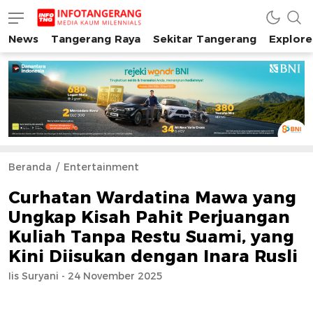
News
Tangerang Raya
Sekitar Tangerang
Explore
INFO TANGERANG
Media Kaum Millenials Tangerang Raya
Beranda
Entertainment
Curhatan Wardatina Mawa yang
Ungkap Kisah Pahit Perjuangan
Kuliah Tanpa Restu Suami, yang
Kini Diisukan dengan Inara Rusli
Iis Suryani - 24 November 2025