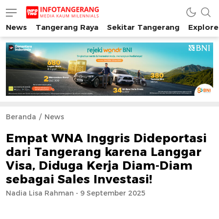
News
Tangerang Raya
Sekitar Tangerang
Explore
INFO TANGERANG
Media Kaum Millenials Tangerang Raya
Beranda
News
Empat WNA Inggris Dideportasi
dari Tangerang karena Langgar
Visa, Diduga Kerja Diam-Diam
sebagai Sales Investasi!
Nadia Lisa Rahman - 9 September 2025