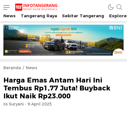
News
Tangerang Raya
Sekitar Tangerang
Explore
INFO TANGERANG
Media Kaum Millenials Tangerang Raya
Beranda
News
Harga Emas Antam Hari Ini
Tembus Rp1,77 Juta! Buyback
Ikut Naik Rp23.000
Iis Suryani - 9 April 2025