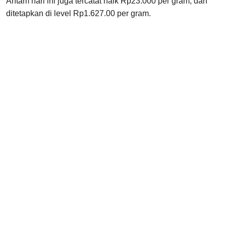
Antam hari ini juga tercatat naik Rp23.000 per gram, dan
ditetapkan di level Rp1.627.00 per gram.