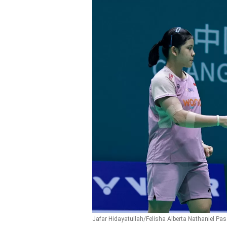
Jafar Hidayatullah/Felisha Alberta Nathaniel Pas