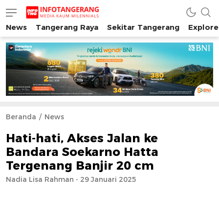
News
Tangerang Raya
Sekitar Tangerang
Explore
INFO TANGERANG
Media Kaum Millenials Tangerang Raya
Beranda
News
Hati-hati, Akses Jalan ke
Bandara Soekarno Hatta
Tergenang Banjir 20 cm
Nadia Lisa Rahman - 29 Januari 2025