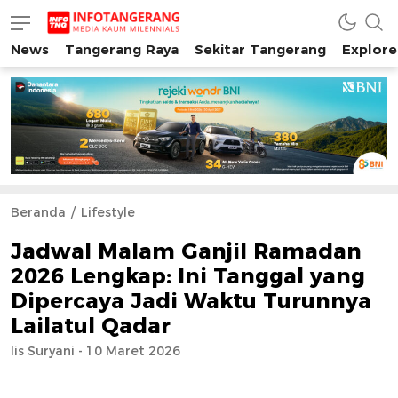
News
Tangerang Raya
Sekitar Tangerang
Explore
INFO TANGERANG
Media Kaum Millenials Tangerang Raya
Beranda
Lifestyle
Jadwal Malam Ganjil Ramadan
2026 Lengkap: Ini Tanggal yang
Dipercaya Jadi Waktu Turunnya
Lailatul Qadar
Iis Suryani - 10 Maret 2026