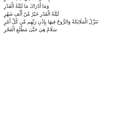
وَمَا أَدْرَاكَ مَا لَيْلَةُ الْقَدْرِ
لَيْلَةُ الْقَدْرِ خَيْرٌ مِّنْ أَلْفِ شَهْرٍ
تَنَزَّلُ الْمَلَائِكَةُ وَالرُّوحُ فِيهَا بِإِذْنِ رَبِّهِم مِّن كُلِّ أَمْرٍ
سَلَامٌ هِيَ حَتَّىٰ مَطْلَعِ الْفَجْرِ