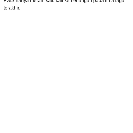
PSIS hanya meraih satu kali kemenangan pada lima laga
terakhir.