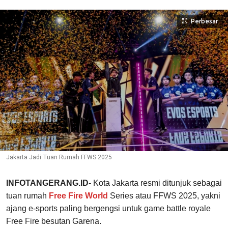
Perbesar
Jakarta Jadi Tuan Rumah FFWS 2025
INFOTANGERANG.ID-
Kota Jakarta resmi ditunjuk sebagai
tuan rumah
Free Fire World
Series atau FFWS 2025, yakni
ajang e-sports paling bergengsi untuk game battle royale
Free Fire besutan Garena.