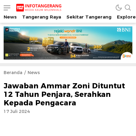
News
Tangerang Raya
Sekitar Tangerang
Explore
INFO TANGERANG
Media Kaum Millenials Tangerang Raya
Beranda
News
Jawaban Ammar Zoni Dituntut
12 Tahun Penjara, Serahkan
Kepada Pengacara
17 Juli 2024