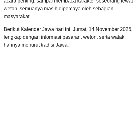
acara penting, sampai membaca karakter seseorang lewat
weton, semuanya masih dipercaya oleh sebagian
masyarakat.
Berikut Kalender Jawa hari ini, Jumat, 14 November 2025,
lengkap dengan informasi pasaran, weton, serta watak
harinya menurut tradisi Jawa.