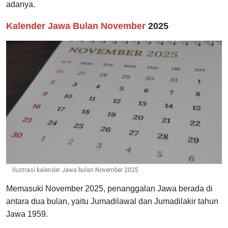
adanya.
Kalender Jawa Bulan November
2025
ilustrasi kalender Jawa bulan November 2025
Memasuki November 2025, penanggalan Jawa berada di
antara dua bulan, yaitu Jumadilawal dan Jumadilakir tahun
Jawa 1959.