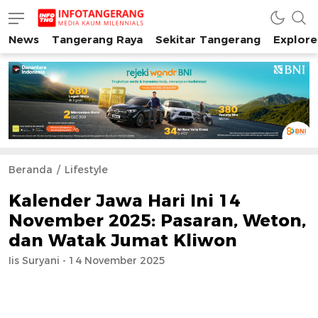
News
Tangerang Raya
Sekitar Tangerang
Explore
INFO TANGERANG
Media Kaum Millenials Tangerang Raya
Beranda
Lifestyle
Kalender Jawa Hari Ini 14
November 2025: Pasaran, Weton,
dan Watak Jumat Kliwon
Iis Suryani - 14 November 2025