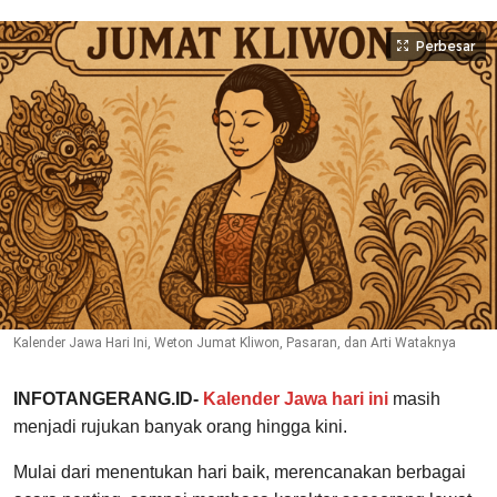
Perbesar
Kalender Jawa Hari Ini, Weton Jumat Kliwon, Pasaran, dan Arti Wataknya
INFOTANGERANG.ID-
Kalender Jawa hari ini
masih
menjadi rujukan banyak orang hingga kini.
Mulai dari menentukan hari baik, merencanakan berbagai