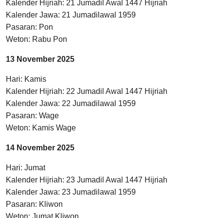
Kalender Hijriah: 21 Jumadil Awal 1447 Hijriah
Kalender Jawa: 21 Jumadilawal 1959
Pasaran: Pon
Weton: Rabu Pon
13 November 2025
Hari: Kamis
Kalender Hijriah: 22 Jumadil Awal 1447 Hijriah
Kalender Jawa: 22 Jumadilawal 1959
Pasaran: Wage
Weton: Kamis Wage
14 November 2025
Hari: Jumat
Kalender Hijriah: 23 Jumadil Awal 1447 Hijriah
Kalender Jawa: 23 Jumadilawal 1959
Pasaran: Kliwon
Weton: Jumat Kliwon