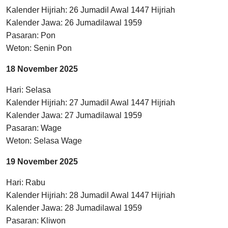
Kalender Hijriah: 26 Jumadil Awal 1447 Hijriah
Kalender Jawa: 26 Jumadilawal 1959
Pasaran: Pon
Weton: Senin Pon
18 November 2025
Hari: Selasa
Kalender Hijriah: 27 Jumadil Awal 1447 Hijriah
Kalender Jawa: 27 Jumadilawal 1959
Pasaran: Wage
Weton: Selasa Wage
19 November 2025
Hari: Rabu
Kalender Hijriah: 28 Jumadil Awal 1447 Hijriah
Kalender Jawa: 28 Jumadilawal 1959
Pasaran: Kliwon