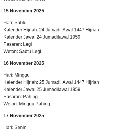
15 November 2025
Hari: Sabtu
Kalender Hijriah: 24 Jumadil Awal 1447 Hijriah
Kalender Jawa: 24 Jumadilawal 1959
Pasaran: Legi
Weton: Sabtu Legi
16 November 2025
Hari: Minggu
Kalender Hijriah: 25 Jumadil Awal 1447 Hijriah
Kalender Jawa: 25 Jumadilawal 1959
Pasaran: Pahing
Weton: Minggu Pahing
17 November 2025
Hari: Senin