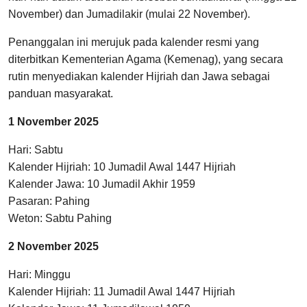
November) dan Jumadilakir (mulai 22 November).
Penanggalan ini merujuk pada kalender resmi yang
diterbitkan Kementerian Agama (Kemenag), yang secara
rutin menyediakan kalender Hijriah dan Jawa sebagai
panduan masyarakat.
1 November 2025
Hari: Sabtu
Kalender Hijriah: 10 Jumadil Awal 1447 Hijriah
Kalender Jawa: 10 Jumadil Akhir 1959
Pasaran: Pahing
Weton: Sabtu Pahing
2 November 2025
Hari: Minggu
Kalender Hijriah: 11 Jumadil Awal 1447 Hijriah