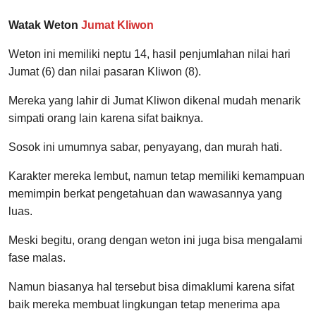
Watak Weton
Jumat Kliwon
Weton ini memiliki neptu 14, hasil penjumlahan nilai hari
Jumat (6) dan nilai pasaran Kliwon (8).
Mereka yang lahir di Jumat Kliwon dikenal mudah menarik
simpati orang lain karena sifat baiknya.
Sosok ini umumnya sabar, penyayang, dan murah hati.
Karakter mereka lembut, namun tetap memiliki kemampuan
memimpin berkat pengetahuan dan wawasannya yang
luas.
Meski begitu, orang dengan weton ini juga bisa mengalami
fase malas.
Namun biasanya hal tersebut bisa dimaklumi karena sifat
baik mereka membuat lingkungan tetap menerima apa