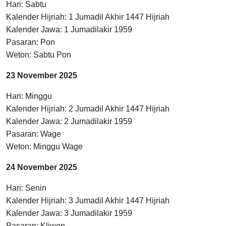
Hari: Sabtu
Kalender Hijriah: 1 Jumadil Akhir 1447 Hijriah
Kalender Jawa: 1 Jumadilakir 1959
Pasaran: Pon
Weton: Sabtu Pon
23 November 2025
Hari: Minggu
Kalender Hijriah: 2 Jumadil Akhir 1447 Hijriah
Kalender Jawa: 2 Jumadilakir 1959
Pasaran: Wage
Weton: Minggu Wage
24 November 2025
Hari: Senin
Kalender Hijriah: 3 Jumadil Akhir 1447 Hijriah
Kalender Jawa: 3 Jumadilakir 1959
Pasaran: Kliwon