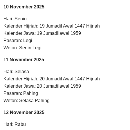
10 November 2025
Hari: Senin
Kalender Hijriah: 19 Jumadil Awal 1447 Hijriah
Kalender Jawa: 19 Jumadilawal 1959
Pasaran: Legi
Weton: Senin Legi
11 November 2025
Hari: Selasa
Kalender Hijriah: 20 Jumadil Awal 1447 Hijriah
Kalender Jawa: 20 Jumadilawal 1959
Pasaran: Pahing
Weton: Selasa Pahing
12 November 2025
Hari: Rabu