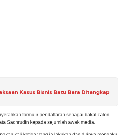
jaksaan Kasus Bisnis Batu Bara Ditangkap
nyerahkan formulir pendaftaran sebagai bakal calon
ata Sachrudin kepada sejumlah awak media.
pakan kali ketiga yang ia lakukan dan dirinya mengaku