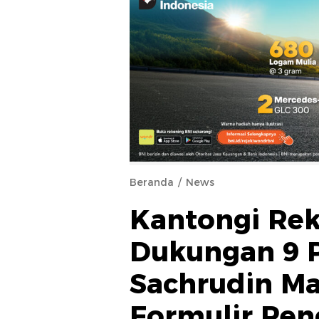
Beranda
News
Kantongi Re
Dukungan 9 P
Sachrudin M
Formulir Pen