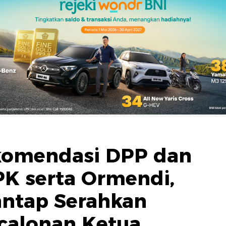
komendasi DPP dan
K serta Ormendi,
antap Serahkan
calonan Ketua