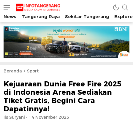
News
Tangerang Raya
Sekitar Tangerang
Explore
INFO TANGERANG
Media Kaum Millenials Tangerang Raya
Beranda
Sport
Kejuaraan Dunia Free Fire 2025
di Indonesia Arena Sediakan
Tiket Gratis, Begini Cara
Dapatinnya!
Iis Suryani - 14 November 2025