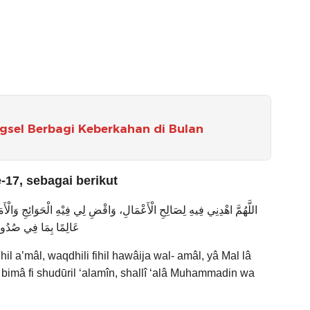
gsel Berbagi Keberkahan di Bulan
17, sebagai berikut
اللَّهُمَّ اهْدِنِي فِيهِ لِصَالِحِ الْأَعْمَالِ، وَاقْضِ لِي فِيْهِ الْحَوَائِجِ وَالْأَم
عَالِمًا بِمَا فِي صُدُورِ
hil a’mâl, waqdhili fihil hawâija wal- amâl, yâ Mal lâ
an bimâ fi shudūril ‘alamîn, shallî ‘alâ Muhammadin wa