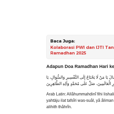
Baca Juga:
Kolaborasi PWI dan IJTI Tan
Ramadhan 2025
Adapun Doa Ramadhan Hari ke-
َالَ يَا مَنْ لَا يَحْتَاجُ إِلَى التَّفْسِيرِ وَالسُّوَالِ، يَا
 الْعَالَمِينَ، صَلِّ عَلَى مُحَمَّدٍ وَآلِهِ الطَّاهِرِينَ
Arab Latin: Allâhummahdinî fihi lishali
yahtāju ilat tafsîri was-suâl, yâ âlim
alihith thâhrîn.