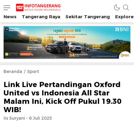
News
Tangerang Raya
Sekitar Tangerang
Explore
INFO TANGERANG
Media Kaum Millenials Tangerang Raya
Beranda
Sport
Link Live Pertandingan Oxford
United vs Indonesia All Star
Malam Ini, Kick Off Pukul 19.30
WIB!
Iis Suryani - 6 Juli 2025