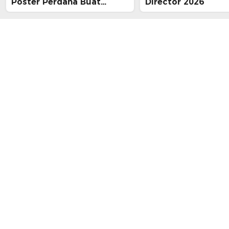
Poster Perdana Buat
Director 2026
Kesan Spiritual Religi
Mencekam