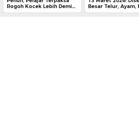
Penuh, Pelajar Terpaksa
13 Maret 2026: Dis
Rogoh Kocek Lebih Demi
Besar Telur, Ayam, 
Tiba Tepat Waktu
hingga Daging, Ra
Midnight Hari Terak