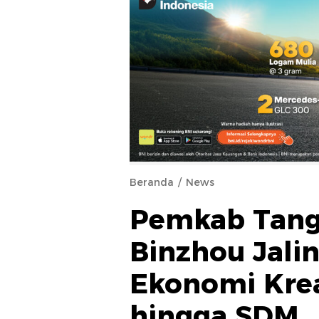
Beranda
News
Pemkab Tang
Binzhou Jali
Ekonomi Kreat
hingga SDM