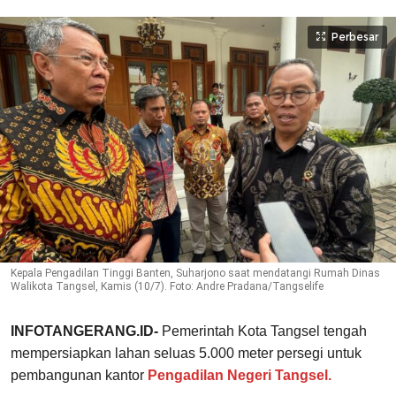
Perbesar
Kepala Pengadilan Tinggi Banten, Suharjono saat mendatangi Rumah Dinas
Walikota Tangsel, Kamis (10/7). Foto: Andre Pradana/Tangselife
INFOTANGERANG.ID-
Pemerintah Kota Tangsel tengah
mempersiapkan lahan seluas 5.000 meter persegi untuk
pembangunan kantor
Pengadilan Negeri Tangsel.