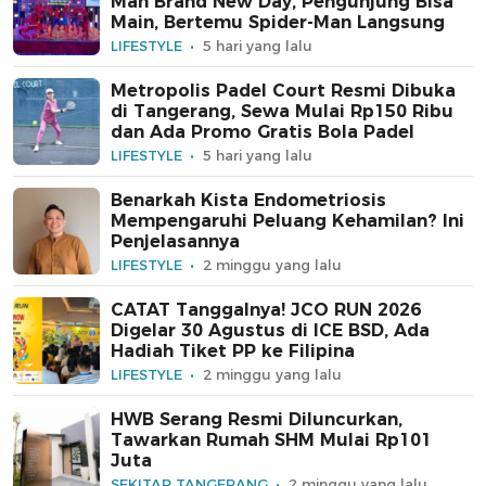
Man Brand New Day, Pengunjung Bisa
Main, Bertemu Spider-Man Langsung
LIFESTYLE
5 hari yang lalu
Metropolis Padel Court Resmi Dibuka
di Tangerang, Sewa Mulai Rp150 Ribu
dan Ada Promo Gratis Bola Padel
LIFESTYLE
5 hari yang lalu
Benarkah Kista Endometriosis
Mempengaruhi Peluang Kehamilan? Ini
Penjelasannya
LIFESTYLE
2 minggu yang lalu
CATAT Tanggalnya! JCO RUN 2026
Digelar 30 Agustus di ICE BSD, Ada
Hadiah Tiket PP ke Filipina
LIFESTYLE
2 minggu yang lalu
HWB Serang Resmi Diluncurkan,
Tawarkan Rumah SHM Mulai Rp101
Juta
SEKITAR TANGERANG
2 minggu yang lalu