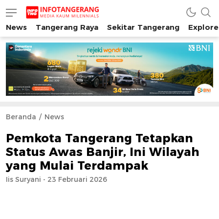
News
Tangerang Raya
Sekitar Tangerang
Explore
INFO TANGERANG
Media Kaum Millenials Tangerang Raya
Beranda
News
Pemkota Tangerang Tetapkan
Status Awas Banjir, Ini Wilayah
yang Mulai Terdampak
Iis Suryani - 23 Februari 2026