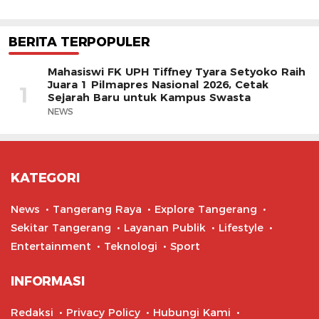
BERITA TERPOPULER
Mahasiswi FK UPH Tiffney Tyara Setyoko Raih
Juara 1 Pilmapres Nasional 2026, Cetak
1
Sejarah Baru untuk Kampus Swasta
NEWS
KATEGORI
News
Tangerang Raya
Explore Tangerang
Sekitar Tangerang
Layanan Publik
Lifestyle
Entertainment
Teknologi
Sport
INFORMASI
Redaksi
Privacy Policy
Hubungi Kami