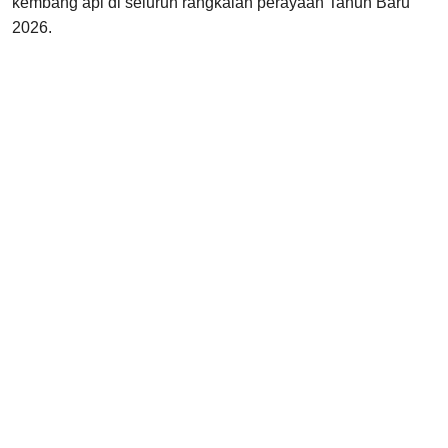
kembang api di seluruh rangkaian perayaan Tahun Baru
2026.