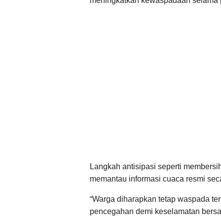
meningkatkan kewaspadaan selama p
Langkah antisipasi seperti membersi
memantau informasi cuaca resmi seca
“Warga diharapkan tetap waspada te
pencegahan demi keselamatan bersam