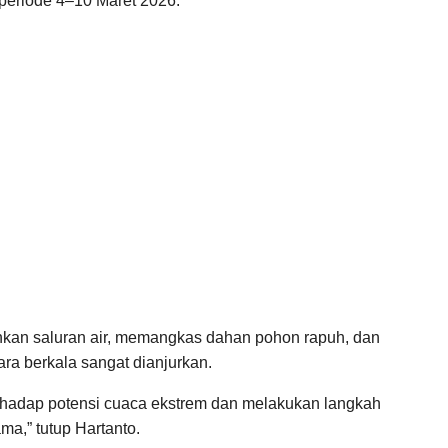
eriode 4–10 Maret 2026.
hkan saluran air, memangkas dahan pohon rapuh, dan
ra berkala sangat dianjurkan.
rhadap potensi cuaca ekstrem dan melakukan langkah
a,” tutup Hartanto.