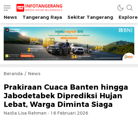
News
Tangerang Raya
Sekitar Tangerang
Explore
INFO TANGERANG
Media Kaum Millenials Tangerang Raya
Beranda
News
Prakiraan Cuaca Banten hingga
Jabodetabek Diprediksi Hujan
Lebat, Warga Diminta Siaga
Nadia Lisa Rahman - 16 Februari 2026