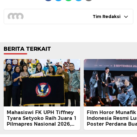
Tim Redaksi
BERITA TERKAIT
Mahasiswi FK UPH Tiffney
Film Horor Munafik 
Tyara Setyoko Raih Juara 1
Indonesia Resmi L
Pilmapres Nasional 2026,
Poster Perdana Bu
Cetak Sejarah Baru untuk
Kesan Spiritual Reli
Kampus Swasta
Mencekam